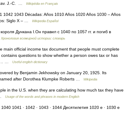
le av. J.‑C. …
Wikipédia en Français
1 1042 1043 Décadas: Años 1010 Años 1020 Años 1030 – Años
los: Siglo X – …
Wikipedia Español
роля Дункана I.Он правил с 1040 по 1057 гг. и погиб в
…
Хронология всемирной истории: словарь
e main official income tax document that people must complete
It contains questions to show whether a person owes tax or has
 of… …
Useful english dictionary
scovered by Benjamin Jekhowsky on January 20, 1925. Its
as named after Dorothea Klumpke Roberts …
Wikipedia
le in the U.S. when they are calculating how much tax they have
d …
Usage of the words and phrases in modern English
 1040 1041 · 1042 · 1043 · 1044 Десятилетия 1020 е · 1030 е