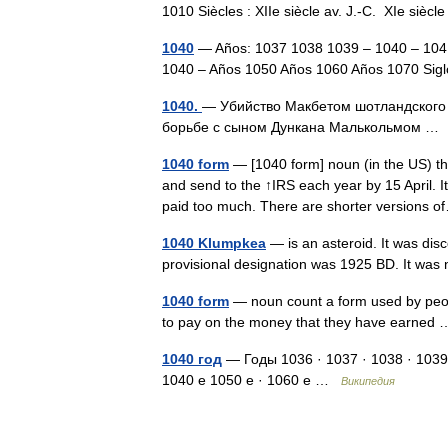
1010 Siècles : XIIe siècle av. J.‑C. XIe sièc
1040
— Años: 1037 1038 1039 – 1040 – 104
1040 – Años 1050 Años 1060 Años 1070 Sig
1040.
— Убийство Макбетом шотландского ко
борьбе с сыном Дункана Малькольмом 
1040 form
— [1040 form] noun (in the US) th
and send to the ↑IRS each year by 15 April. 
paid too much. There are shorter versions
1040 Klumpkea
— is an asteroid. It was di
provisional designation was 1925 BD. It w
1040 form
— noun count a form used by peop
to pay on the money that they have earne
1040 год
— Годы 1036 · 1037 · 1038 · 1039
1040 е 1050 е · 1060 е …
Википедия