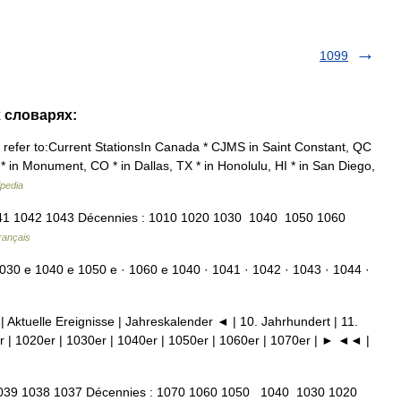
1099
х словарях:
 refer to:Current StationsIn Canada * CJMS in Saint Constant, QC
 in Monument, CO * in Dallas, TX * in Honolulu, HI * in San Diego,
ipedia
1 1042 1043 Décennies : 1010 1020 1030 1040 1050 1060
rançais
30 е 1040 е 1050 е · 1060 е 1040 · 1041 · 1042 · 1043 · 1044 ·
| Aktuelle Ereignisse | Jahreskalender ◄ | 10. Jahrhundert | 11.
r | 1020er | 1030er | 1040er | 1050er | 1060er | 1070er | ► ◄◄ |
39 1038 1037 Décennies : 1070 1060 1050 1040 1030 1020