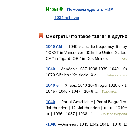
Игры ⚽
Поможем сделать НИР
1034 roll-over
Смотреть что такое "1040" в други
1040 AM
— 1040 is a radio frequency. It may
* CKST in Vancouver, BCIn the United States *
CA * in Tigard, OR * in Des Moines,… …
Wik
1040
— Années : 1037 1038 1039 1040 104
1070 Siècles : Xe siècle XIe …
Wikipédia en F
1040-е
— XI век: 1040 1049 годы 1020 е · 10
1045 · 1046 · 1047 · 1048 …
Википедия
1040
— Portal Geschichte | Portal Biografien 
Jahrhundert | 12. Jahrhundert | ► ◄ | 1010e
◄ | 1036 | 1037 | 1038 | 1 …
Deutsch Wikipedia
-1040
— Années : 1043 1042 1041 1040 10