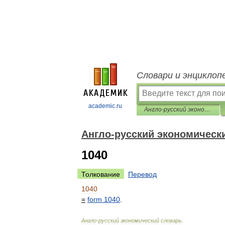
Словари и энциклоп
academic.ru
Англо-русский экономический словарь
Англо-русский экономическ
1040
Толкование
Перевод
1040
=
form
1040
.
Англо
-
русский
экономический
словарь
.