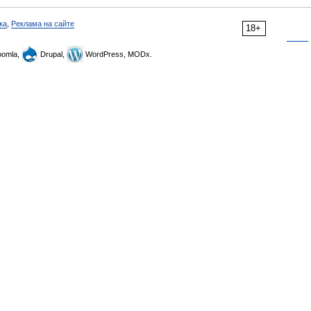
ка
,
Реклама на сайте
18+
omla,
Drupal,
WordPress, MODx.